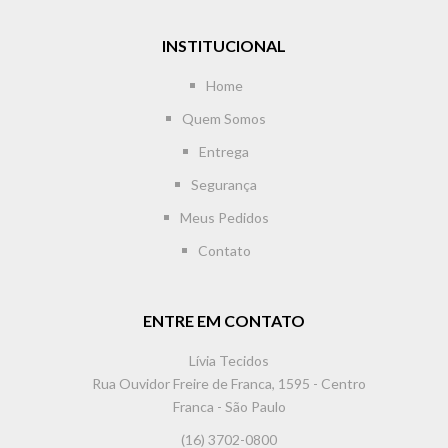
INSTITUCIONAL
Home
Quem Somos
Entrega
Segurança
Meus Pedidos
Contato
ENTRE EM CONTATO
Lívia Tecidos
Rua Ouvidor Freire de Franca, 1595 - Centro
Franca - São Paulo
(16) 3702-0800