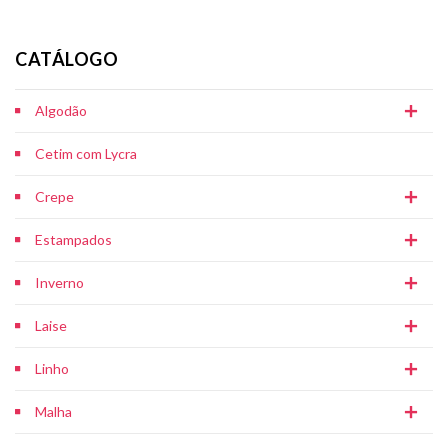
CATÁLOGO
Algodão
Cetim com Lycra
Crepe
Estampados
Inverno
Laise
Linho
Malha